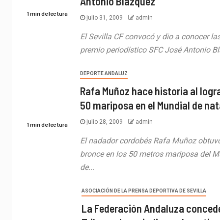
Antonio Blázquez
1 min de lectura
julio 31, 2009
admin
El Sevilla CF convocó y dio a conocer la
premio periodístico SFC José Antonio Blá
DEPORTE ANDALUZ
Rafa Muñoz hace historia al logr
50 mariposa en el Mundial de na
julio 28, 2009
admin
1 min de lectura
El nadador cordobés Rafa Muñoz obtuvo
bronce en los 50 metros mariposa del M
de...
ASOCIACIÓN DE LA PRENSA DEPORTIVA DE SEVILLA
La Federación Andaluza concede