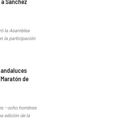
o a Sánchez
ró la Asamblea
n la participación
s andaluces
a Maratón de
uces –ocho hombres
a edición de la