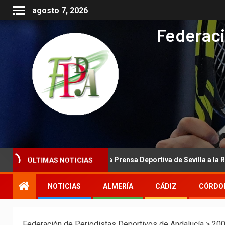
agosto 7, 2026
Federaci
l de la Asociación de la Prensa Deportiva de Sevilla a la Real Federa
ÚLTIMAS NOTICIAS
NOTICIAS
ALMERÍA
CÁDIZ
CÓRDO
Federación de Periodistas Deportivos de Andalucía
>
20