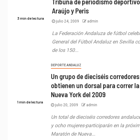
Tribuna de periodismo deportiv
Araújo y Peris
3 min de lectura
julio 24, 2009
admin
La Federación Andaluza de fútbol celeb
General del Fútbol Andaluz en Sevilla co
de los 150...
DEPORTE ANDALUZ
Un grupo de dieciséis corredore
obtienen un dorsal para correr l
Nueva York del 2009
1 min de lectura
julio 20, 2009
admin
Un total de dieciséis corredores andal
y ocho mujeres-participarán en la próxim
Maratón de Nueva...