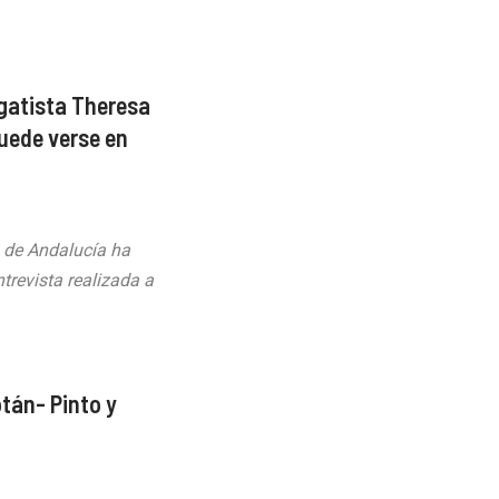
egatista Theresa
puede verse en
s de Andalucía ha
trevista realizada a
otán- Pinto y