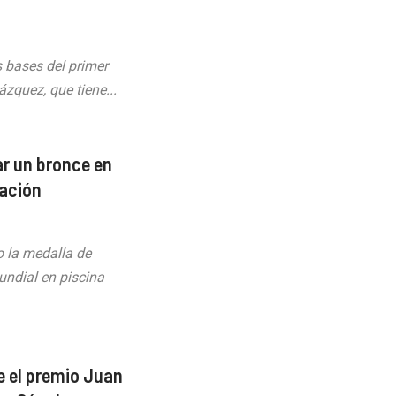
s bases del primer
zquez, que tiene...
ar un bronce en
tación
 la medalla de
undial en piscina
 el premio Juan