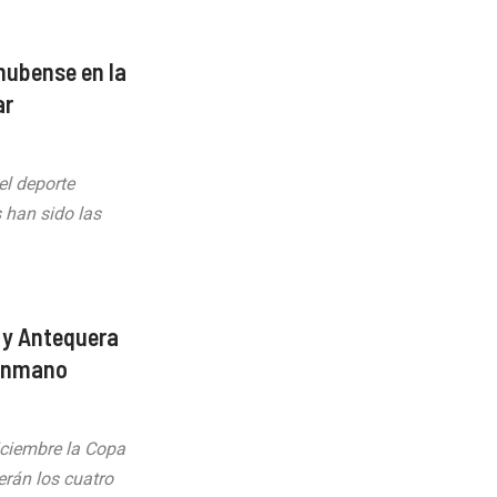
nubense en la
ar
el deporte
 han sido las
 y Antequera
lonmano
iciembre la Copa
erán los cuatro