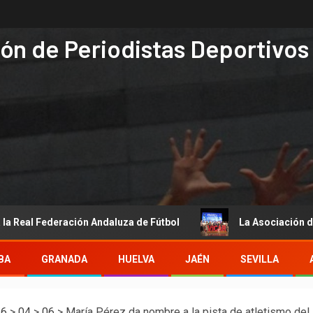
ón de Periodistas Deportivos
deración Andaluza de Fútbol
La Asociación de Periodistas
BA
GRANADA
HUELVA
JAÉN
SEVILLA
26
>
04
>
06
>
María Pérez da nombre a la pista de atletismo del