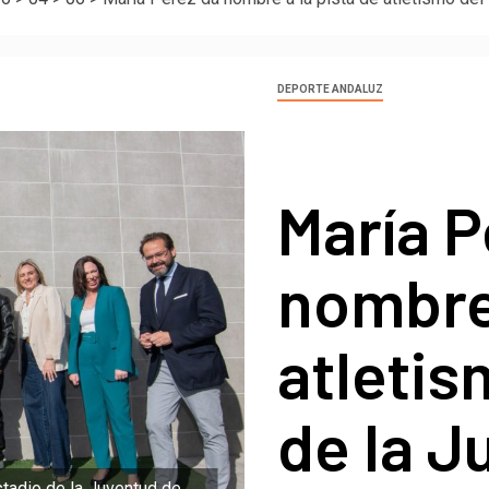
DEPORTE ANDALUZ
María P
nombre 
atletis
de la J
stadio de la Juventud de