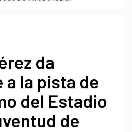
érez da
a la pista de
mo del Estadio
uventud de