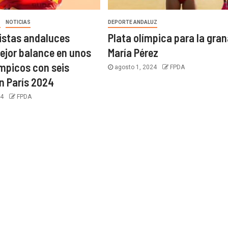
Z
NOTICIAS
DEPORTE ANDALUZ
istas andaluces
Plata olímpica para la gra
mejor balance en unos
María Pérez
mpicos con seis
agosto 1, 2024
FPDA
n París 2024
24
FPDA