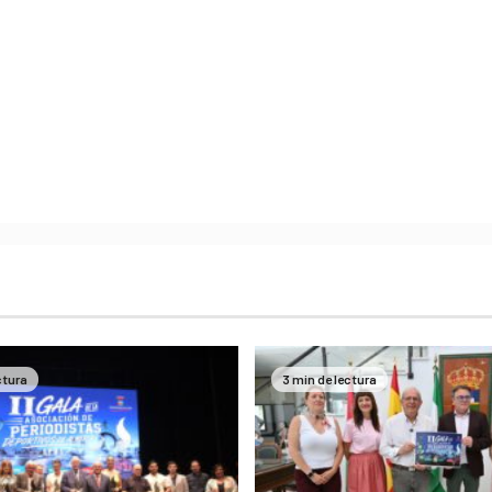
ctura
3 min de lectura