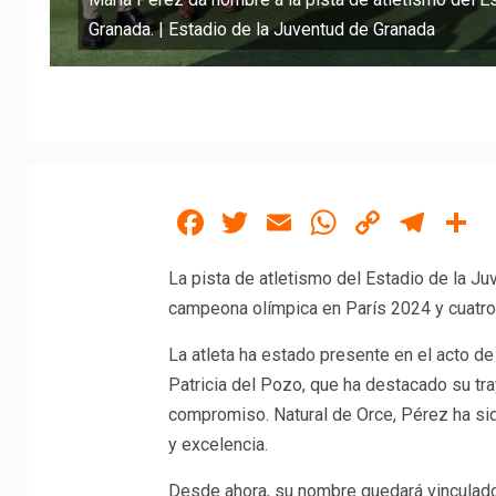
Granada. | Estadio de la Juventud de Granada
Facebook
Twitter
Email
WhatsAp
Copy
Tel
C
Link
La pista de atletismo del Estadio de la J
campeona olímpica en París 2024 y cuatr
La atleta ha estado presente en el acto de
Patricia del Pozo, que ha destacado su tra
compromiso. Natural de Orce, Pérez ha sid
y excelencia.
Desde ahora, su nombre quedará vinculado