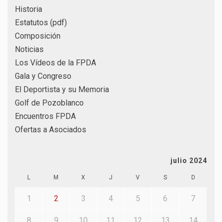
Historia
Estatutos (pdf)
Composición
Noticias
Los Vídeos de la FPDA
Gala y Congreso
El Deportista y su Memoria
Golf de Pozoblanco
Encuentros FPDA
Ofertas a Asociados
julio 2024
L
M
X
J
V
S
D
1
2
3
4
5
6
7
8
9
10
11
12
13
14