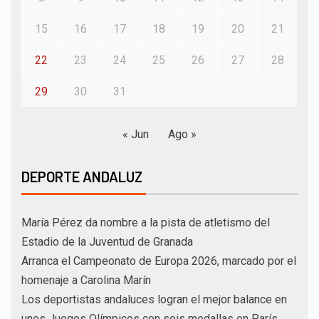
15
16
17
18
19
20
21
22
23
24
25
26
27
28
29
30
31
« Jun
Ago »
DEPORTE ANDALUZ
María Pérez da nombre a la pista de atletismo del
Estadio de la Juventud de Granada
Arranca el Campeonato de Europa 2026, marcado por el
homenaje a Carolina Marín
Los deportistas andaluces logran el mejor balance en
unos Juegos Olímpicos con seis medallas en París