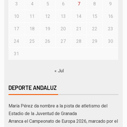
3
4
5
6
7
8
9
10
11
12
13
14
15
16
17
18
19
20
21
22
23
24
25
26
27
28
29
30
31
« Jul
DEPORTE ANDALUZ
María Pérez da nombre a la pista de atletismo del
Estadio de la Juventud de Granada
Arranca el Campeonato de Europa 2026, marcado por el