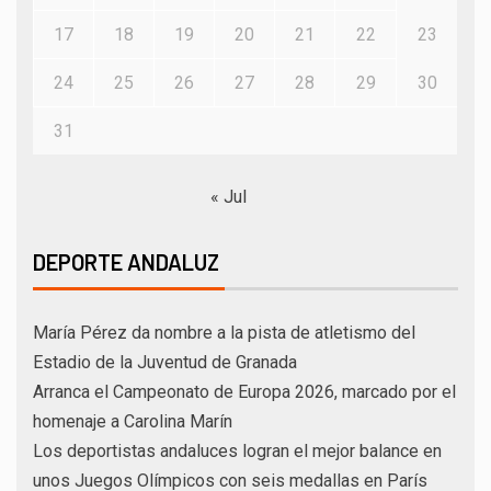
17
18
19
20
21
22
23
24
25
26
27
28
29
30
31
« Jul
DEPORTE ANDALUZ
María Pérez da nombre a la pista de atletismo del
Estadio de la Juventud de Granada
Arranca el Campeonato de Europa 2026, marcado por el
homenaje a Carolina Marín
Los deportistas andaluces logran el mejor balance en
unos Juegos Olímpicos con seis medallas en París