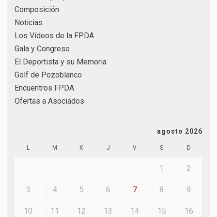
Composición
Noticias
Los Vídeos de la FPDA
Gala y Congreso
El Deportista y su Memoria
Golf de Pozoblanco
Encuentros FPDA
Ofertas a Asociados
agosto 2026
L
M
X
J
V
S
D
1
2
3
4
5
6
7
8
9
10
11
12
13
14
15
16