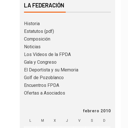
LA FEDERACIÓN
Historia
Estatutos (pdf)
Composición
Noticias
Los Vídeos de la FPDA
Gala y Congreso
El Deportista y su Memoria
Golf de Pozoblanco
Encuentros FPDA
Ofertas a Asociados
febrero 2010
L
M
X
J
V
S
D