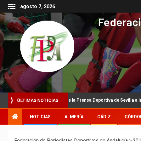
agosto 7, 2026
Federaci
ÚLTIMAS NOTICIAS
ional de la Asociación de la Prensa Deportiva de Sevilla a la Real Fe
NOTICIAS
ALMERÍA
CÁDIZ
CÓRDO
Federación de Periodistas Deportivos de Andalucía
>
20