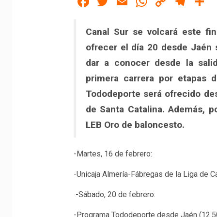
Facebook
Twitter
Email
WhatsAp
Copy
Tel
C
Link
Canal Sur se volcará este fi
ofrecer el día 20 desde Jaén 
dar a conocer desde la salid
primera carrera por etapas d
Tododeporte será ofrecido de
de Santa Catalina. Además, p
LEB Oro de baloncesto.
-Martes, 16 de febrero:
-Unicaja Almería-Fábregas de la Liga de 
-Sábado, 20 de febrero:
-Programa Tododeporte desde Jaén (12.5