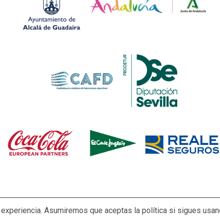
experiencia. Asumiremos que aceptas la política si sigues usand
right © Todos los derechos reservados.
|
Newsever
por AF the