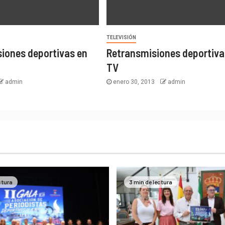
TELEVISIÓN
iones deportivas en
Retransmisiones deportiva
TV
admin
enero 30, 2013
admin
ctura
3 min de lectura