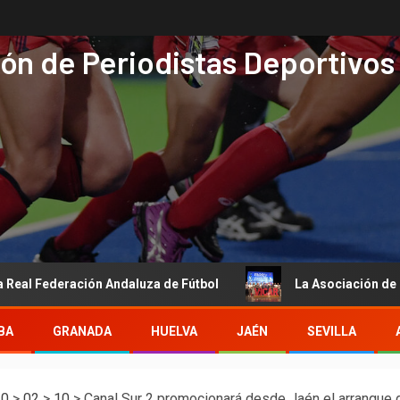
ón de Periodistas Deportivos
deración Andaluza de Fútbol
La Asociación de Periodistas
BA
GRANADA
HUELVA
JAÉN
SEVILLA
10
>
02
>
10
>
Canal Sur 2 promocionará desde Jaén el arranque d