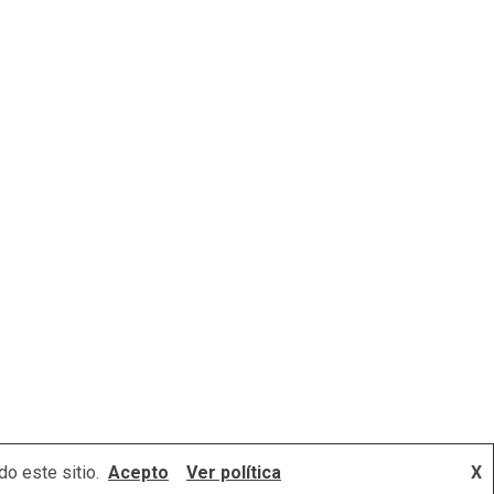
o este sitio.
Acepto
Ver política
X
mes.