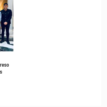
greso
s
n