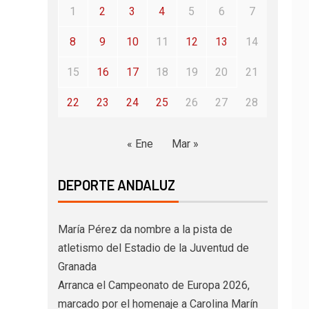
1
2
3
4
5
6
7
8
9
10
11
12
13
14
15
16
17
18
19
20
21
22
23
24
25
26
27
28
« Ene
Mar »
DEPORTE ANDALUZ
María Pérez da nombre a la pista de
atletismo del Estadio de la Juventud de
Granada
Arranca el Campeonato de Europa 2026,
marcado por el homenaje a Carolina Marín