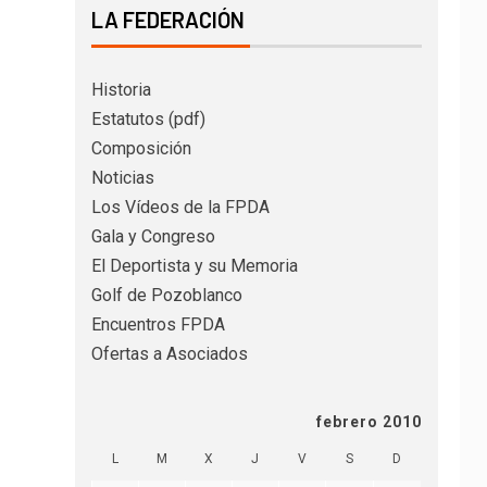
LA FEDERACIÓN
Historia
Estatutos (pdf)
Composición
Noticias
Los Vídeos de la FPDA
Gala y Congreso
El Deportista y su Memoria
Golf de Pozoblanco
Encuentros FPDA
Ofertas a Asociados
febrero 2010
L
M
X
J
V
S
D