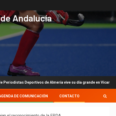
 de Andalucía
s Deportivos de Almería vive su día grande en Vícar con su gala anu
AGENDA DE COMUNICACIÓN
CONTACTO
ejan el reconocimiento de la FPDA