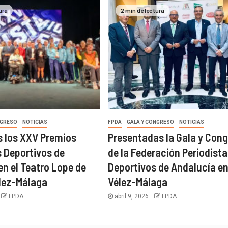
ura
2 min de lectura
NGRESO
NOTICIAS
FPDA
GALA Y CONGRESO
NOTICIAS
 los XXV Premios
Presentadas la Gala y Con
s Deportivos de
de la Federación Periodista
en el Teatro Lope de
Deportivos de Andalucía e
lez-Málaga
Vélez-Málaga
FPDA
abril 9, 2026
FPDA