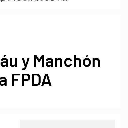
báu y Manchón
la FPDA