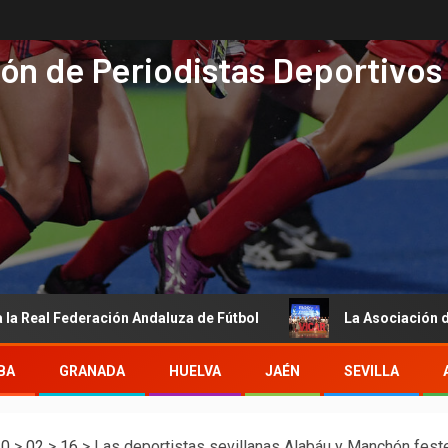
ón de Periodistas Deportivos
ederación Andaluza de Fútbol
La Asociación de Periodista
BA
GRANADA
HUELVA
JAÉN
SEVILLA
10
>
02
>
16
>
Las deportistas sevillanas Alabáu y Manchón fest