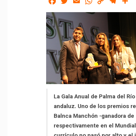
Facebook
Twitter
Email
WhatsAp
Copy
Tel
C
Link
La Gala Anual de Palma del Río
andaluz. Uno de los premios re
Balnca Manchón -ganadora de l
respectivamente en el Mundial
currículo no pasó por alto y el