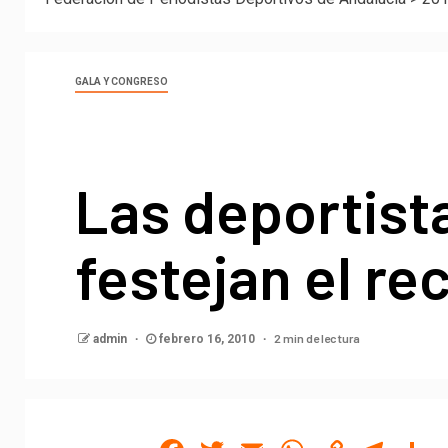
GALA Y CONGRESO
Las deportist
festejan el r
2 min de lectura
admin
febrero 16, 2010