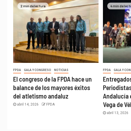
2 min de lectura
4 min de lect
FPDA
GALA Y CONGRESO
NOTICIAS
FPDA
GALA Y CO
El congreso de la FPDA hace un
Entregados
balance de los mayores éxitos
Periodista
del atletismo andaluz
Andalucía 
Vega de Vé
abril 14, 2026
FPDA
abril 13, 2026