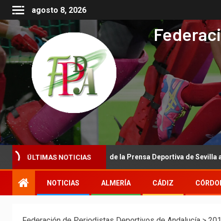
agosto 8, 2026
Federaci
ional de la Asociación de la Prensa Deportiva de Sevilla a la Real F
ÚLTIMAS NOTICIAS
NOTICIAS
ALMERÍA
CÁDIZ
CÓRDO
Federación de Periodistas Deportivos de Andalucía
>
20