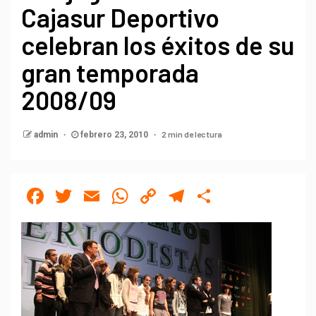
Cajasur Deportivo
celebran los éxitos de su
gran temporada
2008/09
2 min de lectura
admin
febrero 23, 2010
Facebook
Twitter
Email
WhatsApp
Copy
Telegram
Compartir
Link