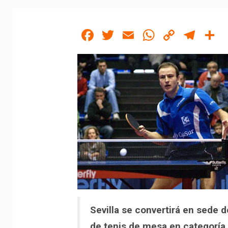
Facebook
Twitter
Email
WhatsAp
Copy
Tel
C
Link
Sevilla se convertirá en sede
de tenis de mesa en categoría