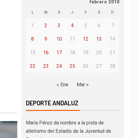
febrero 2010
L
M
X
J
V
S
D
1
2
3
4
5
6
7
8
9
10
11
12
13
14
15
16
17
18
19
20
21
22
23
24
25
26
27
28
« Ene
Mar »
DEPORTE ANDALUZ
María Pérez da nombre a la pista de
atletismo del Estadio de la Juventud de