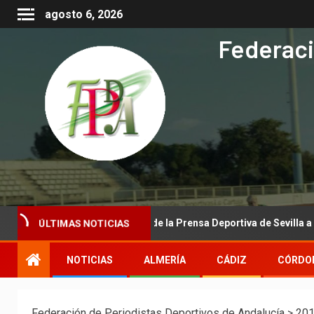
agosto 6, 2026
Federaci
ional de la Asociación de la Prensa Deportiva de Sevilla a la Real F
ÚLTIMAS NOTICIAS
NOTICIAS
ALMERÍA
CÁDIZ
CÓRDO
Federación de Periodistas Deportivos de Andalucía
>
20