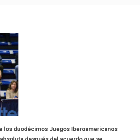
p
egram
ompartir
 de los duodécimos Juegos Iberoamericanos
 absoluta después del acuerdo que se