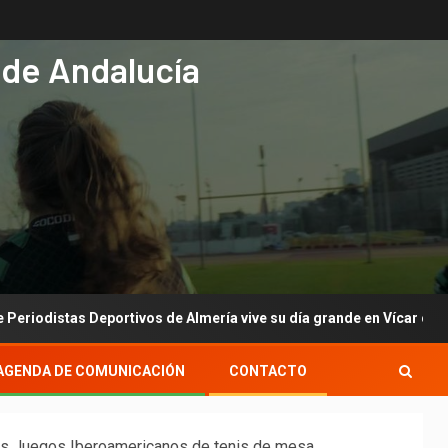
 de Andalucía
s Deportivos de Almería vive su día grande en Vícar con su gala anu
AGENDA DE COMUNICACIÓN
CONTACTO
los Juegos Iberoamericanos de tenis de mesa