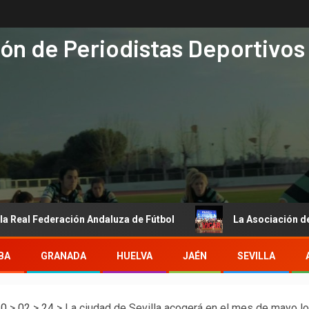
ón de Periodistas Deportivos
ederación Andaluza de Fútbol
La Asociación de Periodista
BA
GRANADA
HUELVA
JAÉN
SEVILLA
10
>
02
>
24
>
La ciudad de Sevilla acogerá en el mes de mayo 