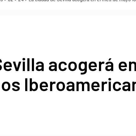
evilla acogerá e
os Iberoamerican