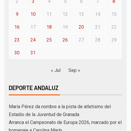
2
3
4
5
6
7
8
9
10
11
12
13
14
15
16
17
18
19
20
21
22
23
24
25
26
27
28
29
30
31
« Jul
Sep »
DEPORTE ANDALUZ
María Pérez da nombre a la pista de atletismo del
Estadio de la Juventud de Granada
Arranca el Campeonato de Europa 2026, marcado por el
homenaje a Carolina Marín