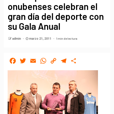
onubenses celebran el
gran día del deporte con
su Gala Anual
1 min de lectura
admin
marzo 21, 2011
Facebook
Twitter
Email
WhatsApp
Copy
Telegram
Compartir
Link