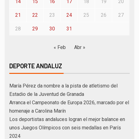
14
15
16
17
18
19
20
21
22
23
24
25
26
27
28
29
30
31
« Feb
Abr »
DEPORTE ANDALUZ
María Pérez da nombre a la pista de atletismo del
Estadio de la Juventud de Granada
Arranca el Campeonato de Europa 2026, marcado por el
homenaje a Carolina Marín
Los deportistas andaluces logran el mejor balance en
unos Juegos Olímpicos con seis medallas en París
2024