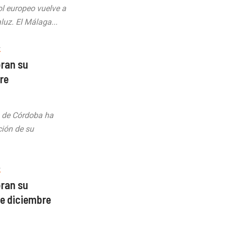
l europeo vuelve a
luz. El Málaga...
A
bran su
re
s de Córdoba ha
ción de su
A
bran su
de diciembre