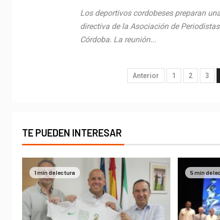
Los deportivos cordobeses preparan una 
directiva de la Asociación de Periodista
Córdoba. La reunión...
Anterior
1
2
3
TE PUEDEN INTERESAR
1 min de lectura
5 min de le