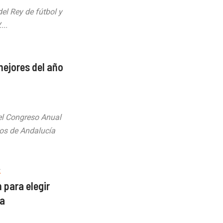
el Rey de fútbol y
...
mejores del año
el Congreso Anual
vos de Andalucía
A
 para elegir
ia