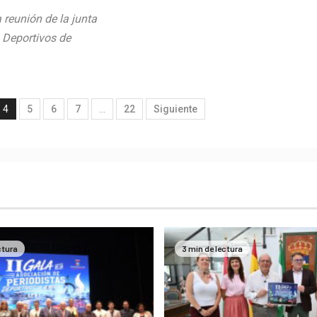
reunión de la junta
s Deportivos de
4
5
6
7
…
22
Siguiente
ctura
3 min de lectura