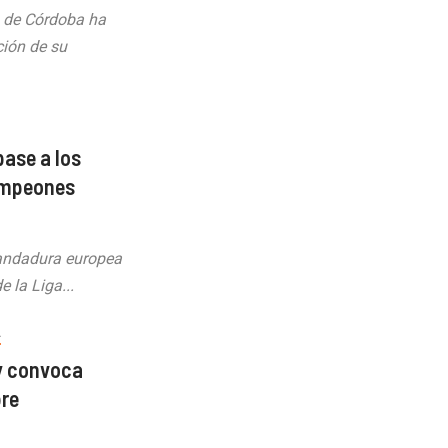
s de Córdoba ha
ción de su
pase a los
Campeones
 andadura europea
e la Liga...
A
 y convoca
bre