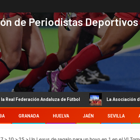
ón de Periodistas Deportivos
ederación Andaluza de Fútbol
La Asociación de Periodista
BA
GRANADA
HUELVA
JAÉN
SEVILLA
17
>
10
>
25
>
Un Lexus de regalo para un hoyo en 1 en el VI Tor