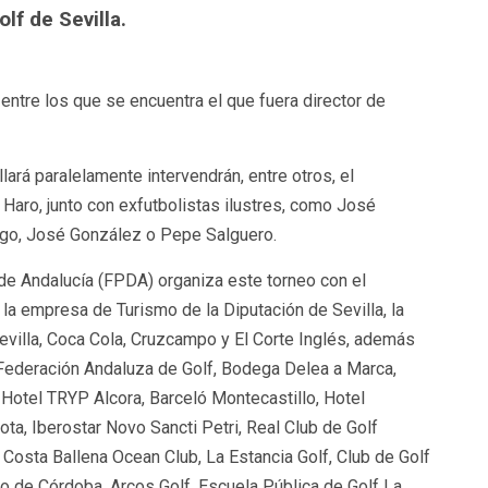
lf de Sevilla.
 entre los que se encuentra el que fuera director de
lará paralelamente intervendrán, entre otros, el
Haro, junto con exfutbolistas ilustres, como José
Vigo, José González o Pepe Salguero.
de Andalucía (FPDA) organiza este torneo con el
a empresa de Turismo de la Diputación de Sevilla, la
villa, Coca Cola, Cruzcampo y El Corte Inglés, además
l Federación Andaluza de Golf, Bodega Delea a Marca,
, Hotel TRYP Alcora, Barceló Montecastillo, Hotel
ota, Iberostar Novo Sancti Petri, Real Club de Golf
 Costa Ballena Ocean Club, La Estancia Golf, Club de Golf
o de Córdoba, Arcos Golf, Escuela Pública de Golf La