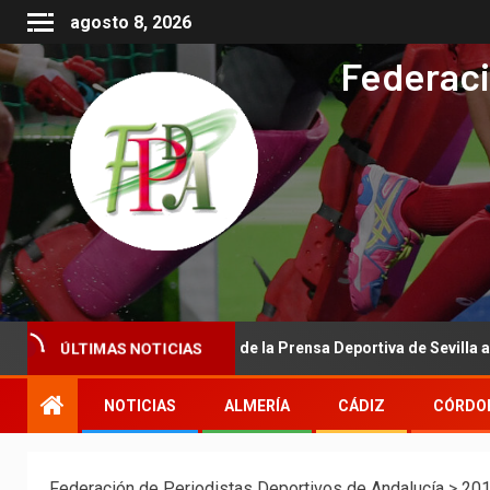
agosto 8, 2026
Federaci
cional de la Asociación de la Prensa Deportiva de Sevilla a la Real F
ÚLTIMAS NOTICIAS
NOTICIAS
ALMERÍA
CÁDIZ
CÓRDO
Federación de Periodistas Deportivos de Andalucía
>
20