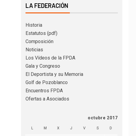
LA FEDERACIÓN
Historia
Estatutos (pdf)
Composición
Noticias
Los Vídeos de la FPDA
Gala y Congreso
El Deportista y su Memoria
Golf de Pozoblanco
Encuentros FPDA
Ofertas a Asociados
octubre 2017
L
M
X
J
V
S
D