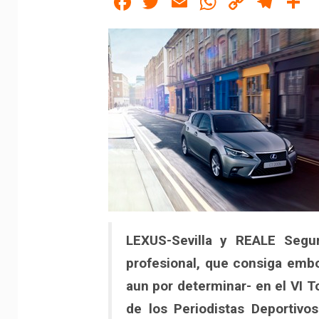
Facebook
Twitter
Email
WhatsAp
Copy
Tel
C
Link
LEXUS-Sevilla y REALE Segur
profesional, que consiga embo
aun por determinar- en el VI
de los Periodistas Deportivo