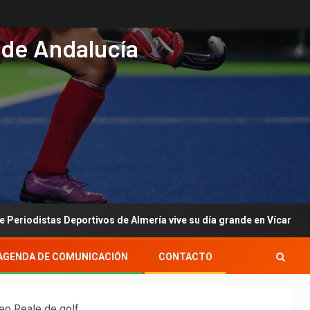
 de Andalucía
s Deportivos de Almería vive su día grande en Vícar con su gala an
AGENDA DE COMUNICACIÓN
CONTACTO
neo Reale de golf