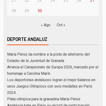
21
22
23
24
25
26
27
28
29
30
« Ago
Oct »
DEPORTE ANDALUZ
María Pérez da nombre a la pista de atletismo del
Estadio de la Juventud de Granada
Arranca el Campeonato de Europa 2026, marcado por el
homenaje a Carolina Marín
Los deportistas andaluces logran el mejor balance en
unos Juegos Olímpicos con seis medallas en París
2024
Plata olímpica para la granadina María Pérez
Andalucía bate en París su récord de participación