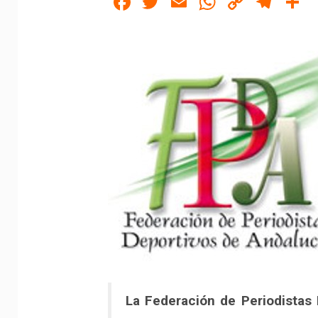
Facebook
Twitter
Email
WhatsAp
Copy
Tel
C
Link
La Federación de Periodistas 