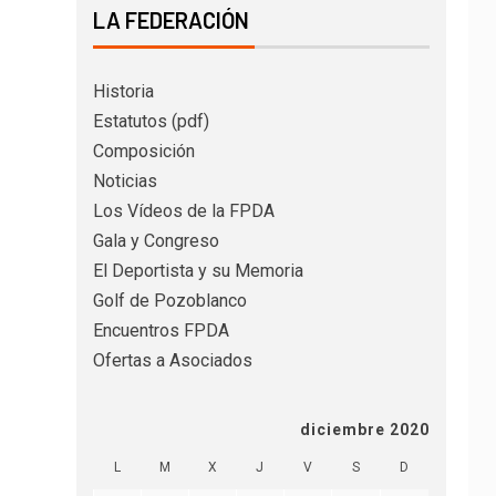
LA FEDERACIÓN
Historia
Estatutos (pdf)
Composición
Noticias
Los Vídeos de la FPDA
Gala y Congreso
El Deportista y su Memoria
Golf de Pozoblanco
Encuentros FPDA
Ofertas a Asociados
diciembre 2020
L
M
X
J
V
S
D