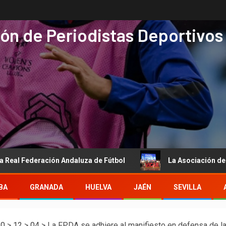
ón de Periodistas Deportivos
ederación Andaluza de Fútbol
La Asociación de Periodista
BA
GRANADA
HUELVA
JAÉN
SEVILLA
20
>
12
>
04
>
La FPDA se adhiere al manifiesto en defensa de l