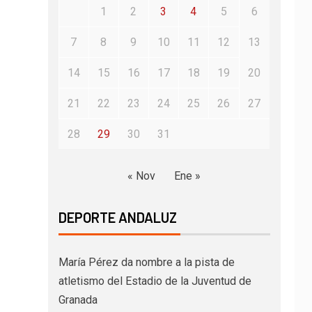
1
2
3
4
5
6
7
8
9
10
11
12
13
14
15
16
17
18
19
20
21
22
23
24
25
26
27
28
29
30
31
« Nov
Ene »
DEPORTE ANDALUZ
María Pérez da nombre a la pista de
atletismo del Estadio de la Juventud de
Granada