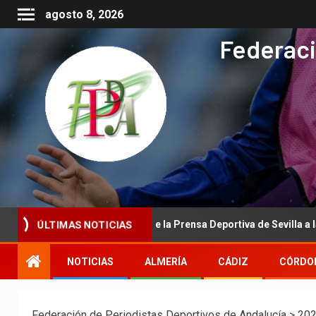
agosto 8, 2026
Federaci
ional de la Asociación de la Prensa Deportiva de Sevilla a la Real F
ÚLTIMAS NOTICIAS
NOTICIAS
ALMERÍA
CÁDIZ
CÓRDO
Federación de Periodistas Deportivos de Andalucía
>
20