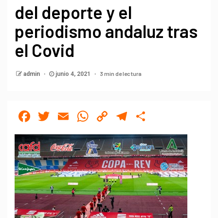
del deporte y el
periodismo andaluz tras
el Covid
3 min de lectura
admin
junio 4, 2021
Facebook
Twitter
Email
WhatsApp
Copy
Telegram
Compartir
Link