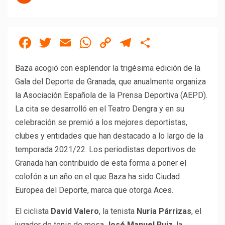
Facebook
Twitter
Email
WhatsApp
Copy
Telegram
Compartir
Link
Baza acogió con esplendor la trigésima edición de la
Gala del Deporte de Granada, que anualmente organiza
la Asociación Española de la Prensa Deportiva (AEPD).
La cita se desarrolló en el Teatro Dengra y en su
celebración se premió a los mejores deportistas,
clubes y entidades que han destacado a lo largo de la
temporada 2021/22. Los periodistas deportivos de
Granada han contribuido de esta forma a poner el
colofón a un año en el que Baza ha sido Ciudad
Europea del Deporte, marca que otorga Aces.
El ciclista
David Valero
, la tenista
Nuria Párrizas
, el
jugador de tenis de mesa
José Manuel Ruiz
, la