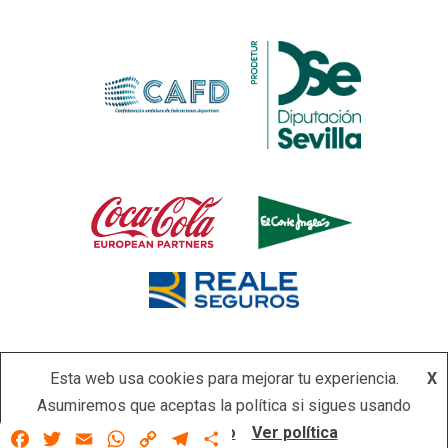
Esta web usa cookies para mejorar tu experiencia.
X
Asumiremos que aceptas la política si sigues usando
Copyright © Todos los derechos reservados.
|
Newsever
por
este sitio.
Acepto
Ver política
Facebook
Twitter
Email
WhatsApp
Copy
Telegram
Compartir
AF themes.