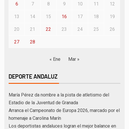
6
7
8
9
10
11
12
13
14
15
16
17
18
19
20
21
22
23
24
25
26
27
28
« Ene
Mar »
DEPORTE ANDALUZ
María Pérez da nombre a la pista de atletismo del
Estadio de la Juventud de Granada
Arranca el Campeonato de Europa 2026, marcado por el
homenaje a Carolina Marín
Los deportistas andaluces logran el mejor balance en