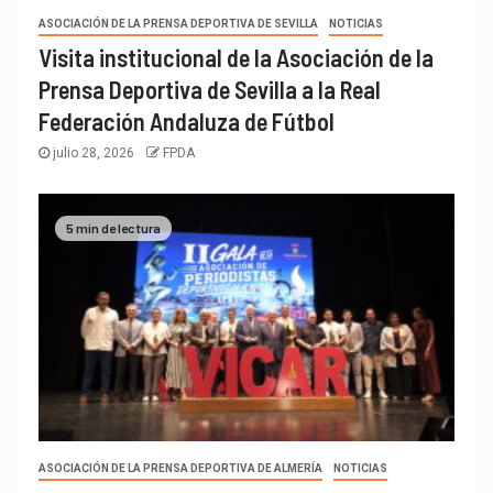
ASOCIACIÓN DE LA PRENSA DEPORTIVA DE SEVILLA
NOTICIAS
Visita institucional de la Asociación de la
Prensa Deportiva de Sevilla a la Real
Federación Andaluza de Fútbol
julio 28, 2026
FPDA
5 min de lectura
ASOCIACIÓN DE LA PRENSA DEPORTIVA DE ALMERÍA
NOTICIAS