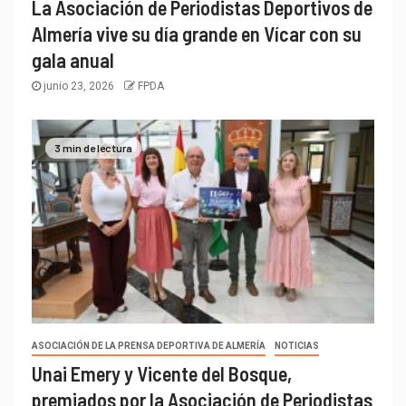
La Asociación de Periodistas Deportivos de
Almería vive su día grande en Vícar con su
gala anual
junio 23, 2026
FPDA
3 min de lectura
ASOCIACIÓN DE LA PRENSA DEPORTIVA DE ALMERÍA
NOTICIAS
Unai Emery y Vicente del Bosque,
premiados por la Asociación de Periodistas