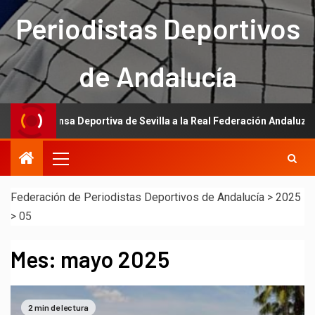
Periodistas Deportivos
de Andalucía
Prensa Deportiva de Sevilla a la Real Federación Andaluza de Fútbol
Federación de Periodistas Deportivos de Andalucía
>
2025
>
05
Mes:
mayo 2025
2 min de lectura