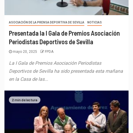
ASOCIACIÓN DE LA PRENSA DEPORTIVA DE SEVILLA
NOTICIAS
Presentada la I Gala de Premios Asociación
Periodistas Deportivos de Sevilla
mayo 20, 2025
FPDA
La I Gala de Premios Asociación Periodistas
Deportivos de Sevilla ha sido presentada esta mañana
en la Casa de las...
2 min de lectura