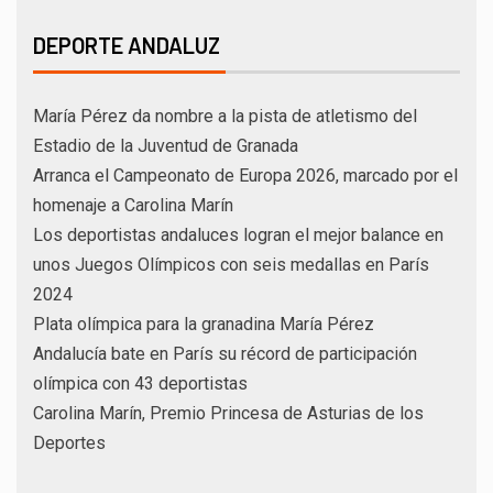
DEPORTE ANDALUZ
María Pérez da nombre a la pista de atletismo del
Estadio de la Juventud de Granada
Arranca el Campeonato de Europa 2026, marcado por el
homenaje a Carolina Marín
Los deportistas andaluces logran el mejor balance en
unos Juegos Olímpicos con seis medallas en París
2024
Plata olímpica para la granadina María Pérez
Andalucía bate en París su récord de participación
olímpica con 43 deportistas
Carolina Marín, Premio Princesa de Asturias de los
Deportes