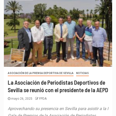
ASOCIACIÓN DE LA PRENSA DEPORTIVA DE SEVILLA
NOTICIAS
La Asociación de Periodistas Deportivos de
Sevilla se reunió con el presidente de la AEPD
mayo 26, 2025
FPDA
Aprovechando su presencia en Sevilla para asistir a la I
Gala de Premios de la Asociación de Periodistas