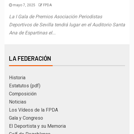
mayo 7, 2025
FPDA
La I Gala de Premios Asociación Periodistas
Deportivos de Sevilla tendrá lugar en el Auditorio Santa
Ana de Espartinas el...
LA FEDERACIÓN
Historia
Estatutos (pdf)
Composición
Noticias
Los Vídeos de la FPDA
Gala y Congreso
El Deportista y su Memoria