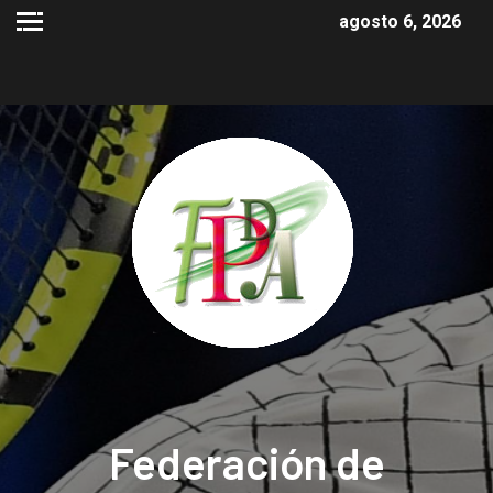
agosto 6, 2026
Federación de