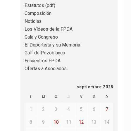
Estatutos (pdf)
Composición
Noticias
Los Vídeos de la FPDA
Gala y Congreso
El Deportista y su Memoria
Golf de Pozoblanco
Encuentros FPDA
Ofertas a Asociados
septiembre 2025
L
M
X
J
V
S
D
1
2
3
4
5
6
7
8
9
10
11
12
13
14