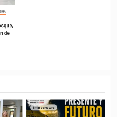
ERÍA
osque,
ón de
1 min de lectura