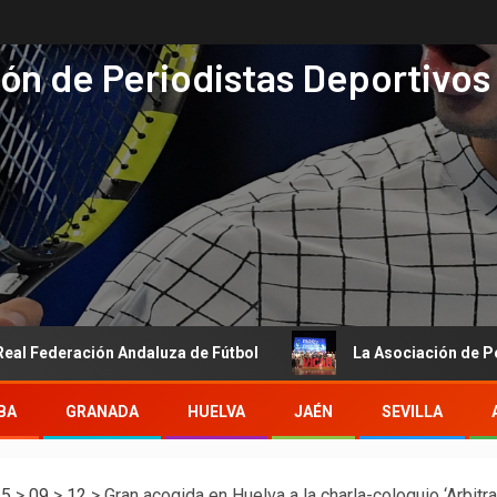
ón de Periodistas Deportivos
ón Andaluza de Fútbol
La Asociación de Periodistas Depor
BA
GRANADA
HUELVA
JAÉN
SEVILLA
25
>
09
>
12
>
Gran acogida en Huelva a la charla-coloquio ‘Arbitra