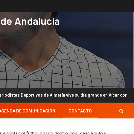
 de Andalucía
tivos de Almería vive su día grande en Vícar con su gala anual
AGENDA DE COMUNICACIÓN
CONTACTO
r y contar: el fútbol desde dentro’ con Isaac Fouto y