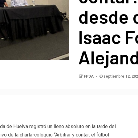
desde 
Isaac F
Alejand
FPDA
septiembre 12, 20
p
egram
ompartir
a de Huelva registró un lleno absoluto en la tarde del
 de la charla-coloquio “Arbitrar y contar: el fútbol