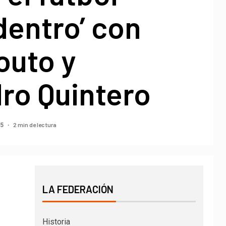
dentro’ con
outo y
ro Quintero
2 min de lectura
25
LA FEDERACIÓN
Historia