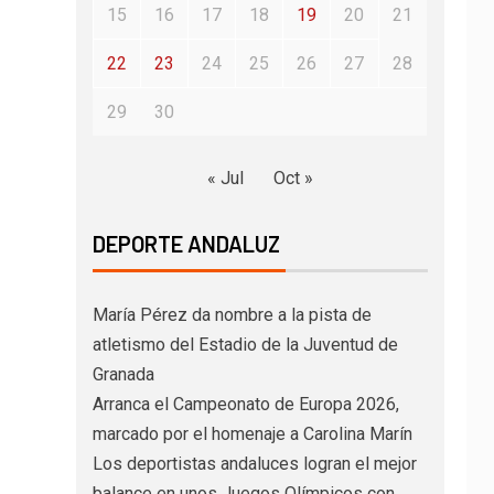
15
16
17
18
19
20
21
22
23
24
25
26
27
28
29
30
« Jul
Oct »
DEPORTE ANDALUZ
María Pérez da nombre a la pista de
atletismo del Estadio de la Juventud de
Granada
Arranca el Campeonato de Europa 2026,
marcado por el homenaje a Carolina Marín
Los deportistas andaluces logran el mejor
balance en unos Juegos Olímpicos con