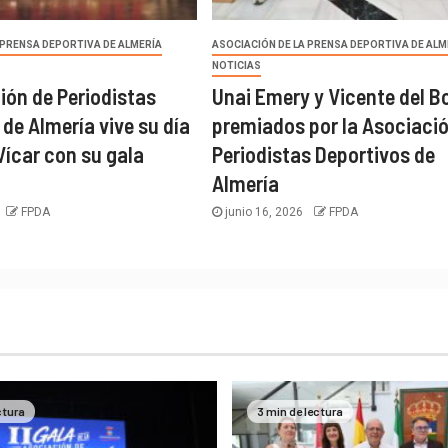
 PRENSA DEPORTIVA DE ALMERÍA
ASOCIACIÓN DE LA PRENSA DEPORTIVA DE ALM
NOTICIAS
ión de Periodistas
Unai Emery y Vicente del B
de Almería vive su día
premiados por la Asociaci
Vícar con su gala
Periodistas Deportivos de
Almería
FPDA
junio 16, 2026
FPDA
ctura
3 min de lectura