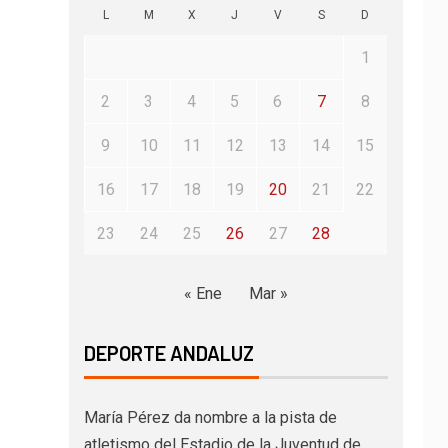
L
M
X
J
V
S
D
1
2
3
4
5
6
7
8
9
10
11
12
13
14
15
16
17
18
19
20
21
22
23
24
25
26
27
28
« Ene
Mar »
DEPORTE ANDALUZ
María Pérez da nombre a la pista de
atletismo del Estadio de la Juventud de