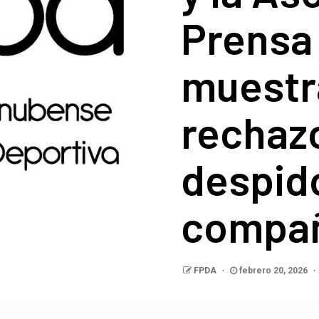
Prensa
muestr
rechazo
despid
compañ
FPDA
febrero 20, 2026