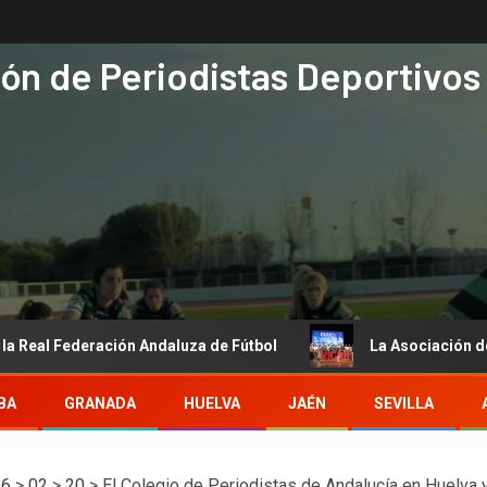
ón de Periodistas Deportivos
deración Andaluza de Fútbol
La Asociación de Periodistas
BA
GRANADA
HUELVA
JAÉN
SEVILLA
26
>
02
>
20
>
El Colegio de Periodistas de Andalucía en Huelva 