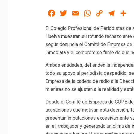
Facebook
Twitter
Email
WhatsAp
Copy
Tel
C
Link
El Colegio Profesional de Periodistas de 
Huelva muestran su rotundo rechazo ante 
según denuncia el Comité de Empresa de l
inmediata y el compromiso firme de que no
Ambas entidades, defienden la independen
todo su apoyo al periodista despedido, se
Empresa de la cadena de radio a la Direcció
mientras no se ajusten a la realidad y est
Desde el Comité de Empresa de COPE denu
acusaciones que motivan esta decisión. Ta
presentan imputaciones excesivamente va
en el trabajador y generando un clima de i