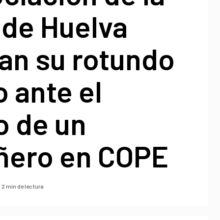
 de Huelva
an su rotundo
 ante el
o de un
ero en COPE
2 min de lectura