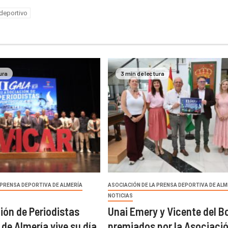
deportivo
ura
3 min de lectura
 PRENSA DEPORTIVA DE ALMERÍA
ASOCIACIÓN DE LA PRENSA DEPORTIVA DE ALM
NOTICIAS
ión de Periodistas
Unai Emery y Vicente del B
de Almería vive su día
premiados por la Asociaci