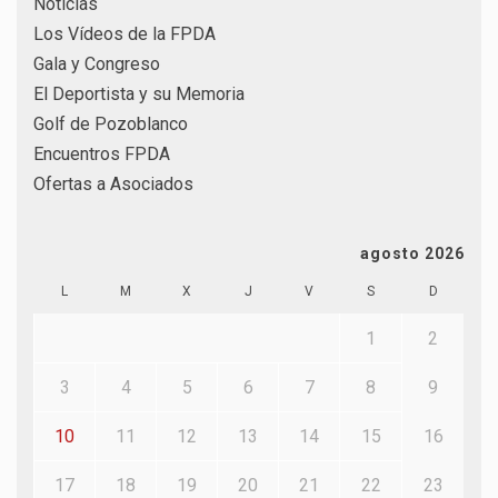
Noticias
Los Vídeos de la FPDA
Gala y Congreso
El Deportista y su Memoria
Golf de Pozoblanco
Encuentros FPDA
Ofertas a Asociados
agosto 2026
L
M
X
J
V
S
D
1
2
3
4
5
6
7
8
9
10
11
12
13
14
15
16
17
18
19
20
21
22
23