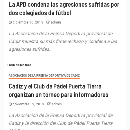
La APD condena las agresiones sufridas por
dos colegiados de fútbol
diciembre 10, 2013
admin
La Asociación de la Prensa Deportiva provincial de
Cádiz muestra su más firme rechazo y condena a las
agresiones sufridas...
1 min de lectura
ASOCIACIÓN DE LA PRENSA DEPORTIVA DE CÁDIZ
Cádiz y el Club de Pádel Puerta Tierra
organizan un torneo para informadores
noviembre 19, 2013
admin
La Asociación de la Prensa Deportiva provincial de
Cádiz y la dirección del Club de Pádel Puerta Tierra