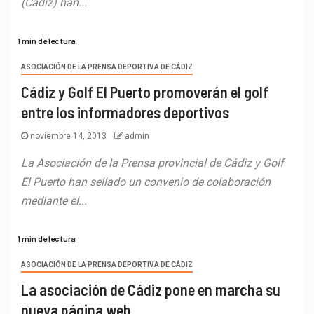
(Cádiz) han...
1 min de lectura
ASOCIACIÓN DE LA PRENSA DEPORTIVA DE CÁDIZ
Cádiz y Golf El Puerto promoverán el golf
entre los informadores deportivos
noviembre 14, 2013
admin
La Asociación de la Prensa provincial de Cádiz y Golf
El Puerto han sellado un convenio de colaboración
mediante el...
1 min de lectura
ASOCIACIÓN DE LA PRENSA DEPORTIVA DE CÁDIZ
La asociación de Cádiz pone en marcha su
nueva página web