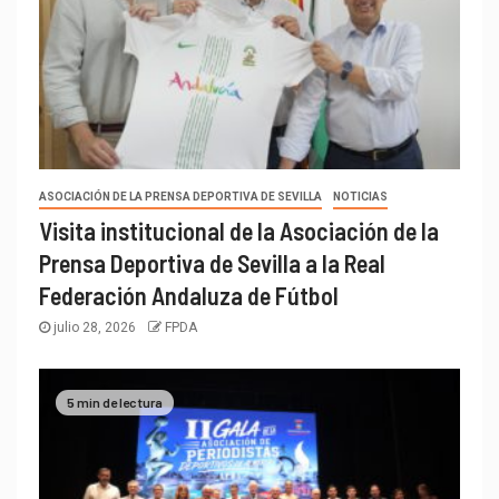
ASOCIACIÓN DE LA PRENSA DEPORTIVA DE SEVILLA
NOTICIAS
Visita institucional de la Asociación de la
Prensa Deportiva de Sevilla a la Real
Federación Andaluza de Fútbol
julio 28, 2026
FPDA
5 min de lectura