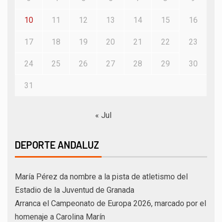
10
11
12
13
14
15
16
17
18
19
20
21
22
23
24
25
26
27
28
29
30
31
« Jul
DEPORTE ANDALUZ
María Pérez da nombre a la pista de atletismo del
Estadio de la Juventud de Granada
Arranca el Campeonato de Europa 2026, marcado por el
homenaje a Carolina Marín