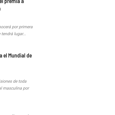
el premia a
m
ocerá por primera
tendrá lugar...
a el Mundial de
isiones de toda
al masculina por