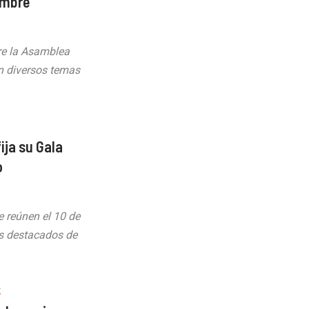
embre
re la Asamblea
án diversos temas
ija su Gala
o
e reúnen el 10 de
ás destacados de
A