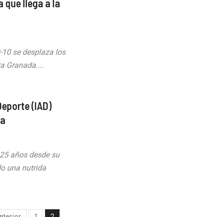
que llega a la
10 se desplaza los
a Granada....
Deporte (IAD)
ia
e 25 años desde su
do una nutrida
nterior
1
2