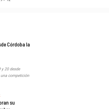
sde Córdoba la
9 y 20 desde
 una competición
A
bran su