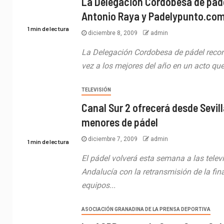
La Delegación Cordobesa de pád
Antonio Raya y Padelypunto.co
1 min de lectura
diciembre 8, 2009
admin
La Delegación Cordobesa de pádel recon
vez a los mejores del año en un acto que 
TELEVISIÓN
Canal Sur 2 ofrecerá desde Sevill
menores de pádel
diciembre 7, 2009
admin
1 min de lectura
El pádel volverá esta semana a las telev
Andalucía con la retransmisión de la fin
equipos...
ASOCIACIÓN GRANADINA DE LA PRENSA DEPORTIVA