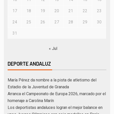
17
18
19
20
21
22
23
24
25
26
27
28
29
30
31
« Jul
DEPORTE ANDALUZ
María Pérez da nombre a la pista de atletismo del
Estadio de la Juventud de Granada
Arranca el Campeonato de Europa 2026, marcado por el
homenaje a Carolina Marín
Los deportistas andaluces logran el mejor balance en