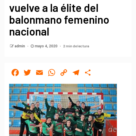
vuelve a la élite del
balonmano femenino
nacional
2 min de lectura
admin
mayo 4, 2020
Facebook
Twitter
Email
WhatsApp
Copy
Telegram
Compartir
Link