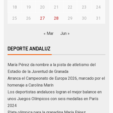
18
19
20
21
22
23
24
25
26
27
28
29
30
31
« Mar
Jun »
DEPORTE ANDALUZ
María Pérez da nombre a la pista de atletismo del
Estadio de la Juventud de Granada
Arranca el Campeonato de Europa 2026, marcado por el
homenaje a Carolina Marín
Los deportistas andaluces logran el mejor balance en
unos Juegos Olímpicos con seis medallas en París
2024
Plata olímpica para la granadina María Pérez