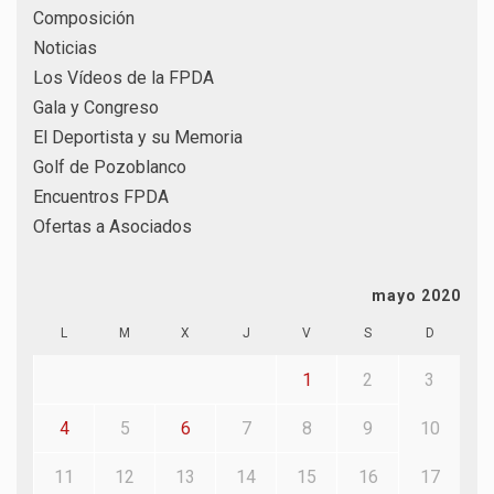
Composición
Noticias
Los Vídeos de la FPDA
Gala y Congreso
El Deportista y su Memoria
Golf de Pozoblanco
Encuentros FPDA
Ofertas a Asociados
mayo 2020
L
M
X
J
V
S
D
1
2
3
4
5
6
7
8
9
10
11
12
13
14
15
16
17