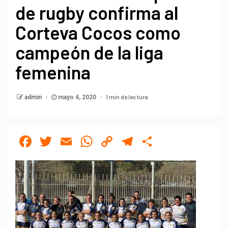
de rugby confirma al
Corteva Cocos como
campeón de la liga
femenina
1 min de lectura
admin
mayo 4, 2020
Facebook
Twitter
Email
WhatsApp
Copy
Telegram
Compartir
Link