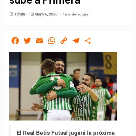
1 min de lectura
admin
mayo 6, 2020
Facebook
Twitter
Email
WhatsApp
Copy
Telegram
Compartir
Link
El Real Betis Futsal jugará la próxima