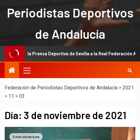
Periodistas Deportivos
de Andalucía
ción de la Prensa Deportiva de Sevilla a la Real Federación Andaluza
Federación de Periodistas Deportivos de Andalucía
>
2021
>
11
>
03
Día:
3 de noviembre de 2021
2 min de lectura