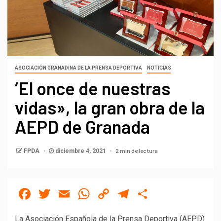
ASOCIACIÓN GRANADINA DE LA PRENSA DEPORTIVA
NOTICIAS
‘El once de nuestras
vidas», la gran obra de la
AEPD de Granada
2 min de lectura
FPDA
diciembre 4, 2021
Facebook
Twitter
Email
WhatsApp
Copy
Telegram
Compartir
Link
La Asociación Española de la Prensa Deportiva (AEPD)