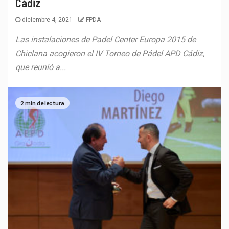
Cádiz
diciembre 4, 2021
FPDA
Las instalaciones de Padel Center Europa 2015 de
Chiclana acogieron el IV Torneo de Pádel APD Cádiz,
que reunió a...
2 min de lectura