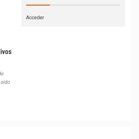
Acceder
a
tivos
de
 sido