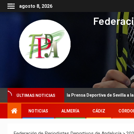
agosto 8, 2026
Federaci
l de la Asociación de la Prensa Deportiva de Sevilla a la Real Feder
ÚLTIMAS NOTICIAS
NOTICIAS
ALMERÍA
CÁDIZ
CÓRDO
Federación de Periodistas Deportivos de Andalucía
>
20