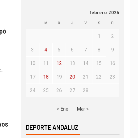
febrero 2025
L
M
X
J
V
S
D
ipó
1
2
3
4
5
6
7
8
9
10
11
12
13
14
15
16
..
17
18
19
20
21
22
23
24
25
26
27
28
« Ene
Mar »
vos
DEPORTE ANDALUZ