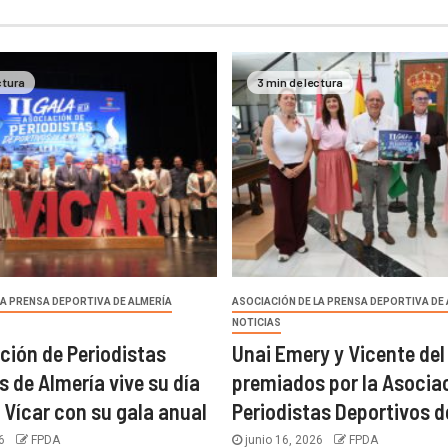
ctura
3 min de lectura
LA PRENSA DEPORTIVA DE ALMERÍA
ASOCIACIÓN DE LA PRENSA DEPORTIVA DE
NOTICIAS
ción de Periodistas
Unai Emery y Vicente del
s de Almería vive su día
premiados por la Asocia
 Vícar con su gala anual
Periodistas Deportivos d
26
FPDA
junio 16, 2026
FPDA