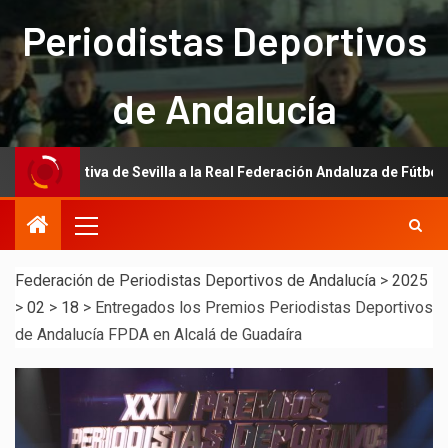
Periodistas Deportivos
de Andalucía
evilla a la Real Federación Andaluza de Fútbol
La Asocia
Federación de Periodistas Deportivos de Andalucía
>
2025
>
02
>
18
>
Entregados los Premios Periodistas Deportivos
de Andalucía FPDA en Alcalá de Guadaíra