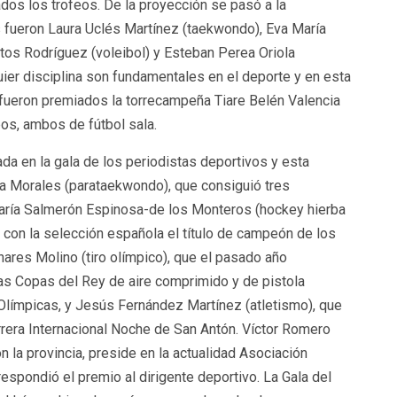
dos los trofeos. De la proyección se pasó a la
os fueron Laura Uclés Martínez (taekwondo), Eva María
rtos Rodríguez (voleibol) y Esteban Perea Oriola
ier disciplina son fundamentales en el deporte y en esta
 fueron premiados la torrecampeña Tiare Belén Valencia
os, ambos de fútbol sala.
da en la gala de los periodistas deportivos y esta
a Morales (parataekwondo), que consiguió tres
ría Salmerón Espinosa-de los Monteros (hockey hierba
ó con la selección española el título de campeón de los
ares Molino (tiro olímpico), que el pasado año
las Copas del Rey de aire comprimido y de pistola
Olímpicas, y Jesús Fernández Martínez (atletismo), que
rrera Internacional Noche de San Antón. Víctor Romero
 la provincia, preside en la actualidad Asociación
spondió el premio al dirigente deportivo. La Gala del