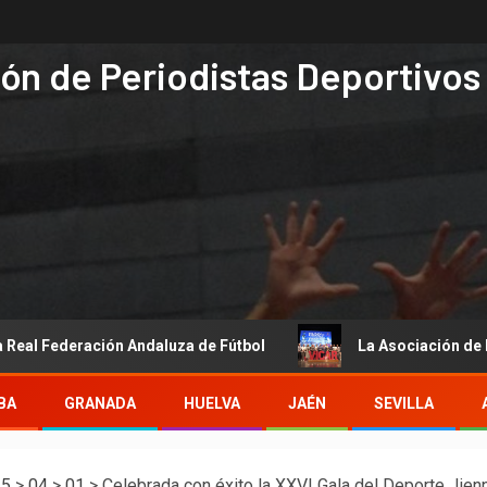
ón de Periodistas Deportivos
ración Andaluza de Fútbol
La Asociación de Periodistas 
BA
GRANADA
HUELVA
JAÉN
SEVILLA
25
>
04
>
01
>
Celebrada con éxito la XXVI Gala del Deporte Jie