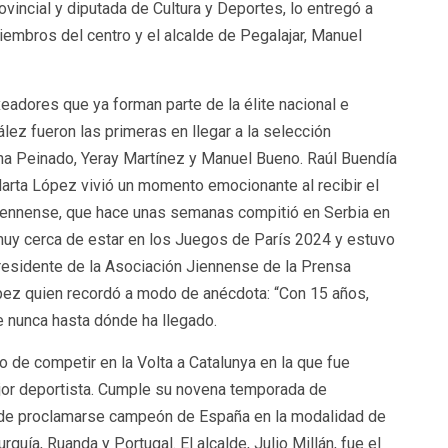
ovincial y diputada de Cultura y Deportes, lo entregó a
mbros del centro y el alcalde de Pegalajar, Manuel
eadores que ya forman parte de la élite nacional e
ez fueron las primeras en llegar a la selección
ina Peinado, Yeray Martínez y Manuel Bueno. Raúl Buendía
arta López vivió un momento emocionante al recibir el
jiennense, que hace unas semanas compitió en Serbia en
muy cerca de estar en los Juegos de París 2024 y estuvo
residente de la Asociación Jiennense de la Prensa
ópez quien recordó a modo de anécdota: “Con 15 años,
se nunca hasta dónde ha llegado.
o de competir en la Volta a Catalunya en la que fue
jor deportista. Cumple su novena temporada de
r de proclamarse campeón de España en la modalidad de
rquía, Ruanda y Portugal. El alcalde, Julio Millán, fue el