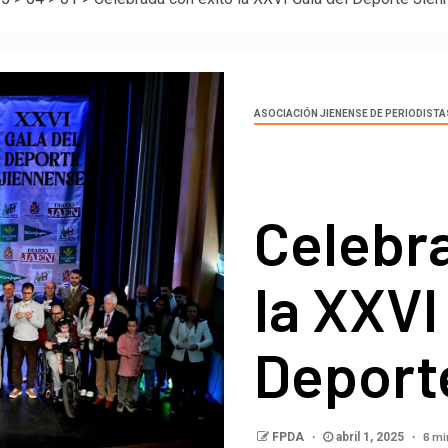
ASOCIACIÓN JIENENSE DE PERIODIST
Celebra
la XXVI
Deport
6 mi
FPDA
abril 1, 2025