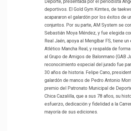
Deporte, presentada por el periodista Áng
deportivos. El Gold Gym Kimtes, de taekwon
acapararon el galardón por los éxitos de 
conjuntos. Por su parte, AM System se cont
Sebastián Moya Méndez, y fue elegida como
Real Jaén, apoya al Mengíbar FS, tiene un e
Atlético Mancha Real, y respalda de forma
al Grupo de Amigos de Balonmano (GAB Jaé
reconocimiento especial del jurado fue pa
30 años de historia. Felipe Cano, president
galardón de manos de Pedro Antonio Montes
premio del Patronato Municipal de Deport
Chica Cazalilla, que a sus 78 años, su hist
esfuerzo, dedicación y fidelidad a la Carre
mayoría de sus ediciones.