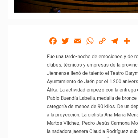
Facebook
Twitter
Email
WhatsAp
Copy
Tel
C
Link
Fue una tarde-noche de emociones y de rec
clubes, técnicos y empresas de la provinc
Jiennense llenó de talento el Teatro Daryme
Ayuntamiento de Jaén por el 1.200 aniversa
Álika. La actividad empezó con la entrega 
Pablo Buendía Labella, medalla de bronce 
categoría de menos de 90 kilos. De un dep
a la proyección. La ciclista Ana María Mena
Martos Vílchez, Pedro Jesús Carmona Mont
la nadadora jaenera Claudia Rodríguez subi