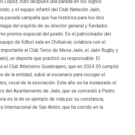
el López, hizo después una parada en los logros
do, y el equipo infantil del Club Natación Jaén,
una pasada campaña que fue histórica para los dos
agia del espíritu de su director general y fundador,
 premio especial del jurado. Es el patrocinador del
quipo de fútbol sala en Chilluévar, colabora con el
 importante al Club Tenis de Mesa Jaén, el Jaén Rugby y
n), un deporte que practicó su responsable. El
ra el Club Atletismo Quiebrajano, que en 2024 30 cumplió
e de la entidad, subió al escenario para recoger el
, vocal de la asociación. Este año se ha instaurado el
es del Ayuntamiento de Jaén, que se concedió a Pedro
oria es la de un ejemplo de vida por su constancia,
ra Internacional de San Antón, que ha corrido en la