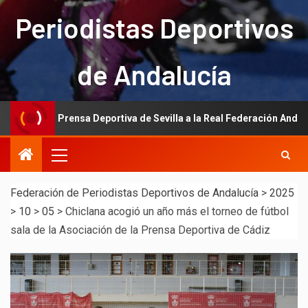
Periodistas Deportivos
de Andalucía
e la Prensa Deportiva de Sevilla a la Real Federación Andaluza de Fú
Federación de Periodistas Deportivos de Andalucía
>
2025
>
10
>
05
>
Chiclana acogió un año más el torneo de fútbol
sala de la Asociación de la Prensa Deportiva de Cádiz