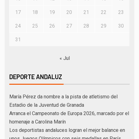
17
18
19
20
21
22
23
24
25
26
27
28
29
30
31
« Jul
DEPORTE ANDALUZ
María Pérez da nombre a la pista de atletismo del
Estadio de la Juventud de Granada
Arranca el Campeonato de Europa 2026, marcado por el
homenaje a Carolina Marín
Los deportistas andaluces logran el mejor balance en
unos Juegos Olímpicos con seis medallas en París