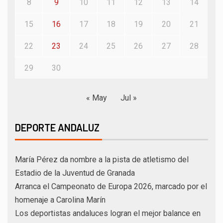
8
9
10
11
12
13
14
15
16
17
18
19
20
21
22
23
24
25
26
27
28
29
30
« May
Jul »
DEPORTE ANDALUZ
María Pérez da nombre a la pista de atletismo del
Estadio de la Juventud de Granada
Arranca el Campeonato de Europa 2026, marcado por el
homenaje a Carolina Marín
Los deportistas andaluces logran el mejor balance en