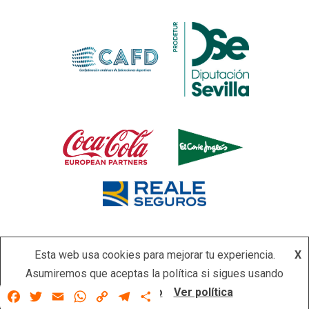
Esta web usa cookies para mejorar tu experiencia.
X
Asumiremos que aceptas la política si sigues usando
Copyright © Todos los derechos reservados.
|
Newsever
por
este sitio.
Acepto
Ver política
Facebook
Twitter
Email
WhatsApp
Copy
Telegram
Compartir
AF themes.
Link