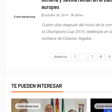
europeo
octubre 28, 2019
admin
3 min de lectura
Cuatro días después del inicio de la com
la Champions Cup 2019, celebrada en la
siciliana de Catania, llegaba...
Anterior
1
…
7
8
9
TE PUEDEN INTERESAR
1 min de lectura
5 min de le