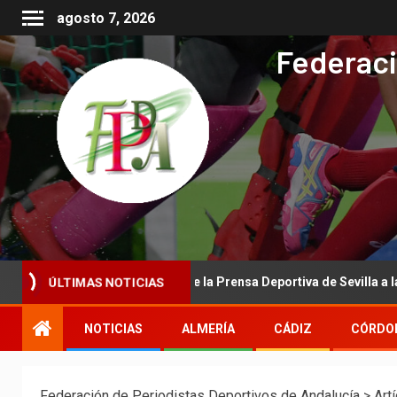
agosto 7, 2026
Federaci
ÚLTIMAS NOTICIAS
 de la Asociación de la Prensa Deportiva de Sevilla a la Real Federa
NOTICIAS
ALMERÍA
CÁDIZ
CÓRDO
Federación de Periodistas Deportivos de Andalucía
>
Art