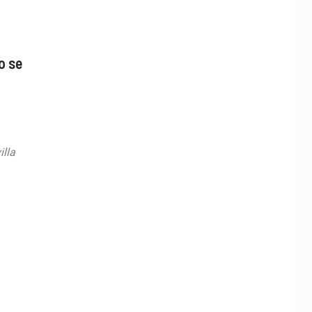
o se
illa