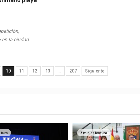
petición,
 en la ciudad
10
11
12
13
…
207
Siguiente
ctura
3 min de lectura