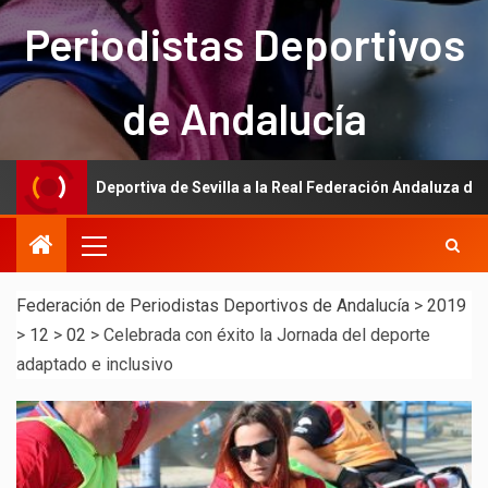
Periodistas Deportivos
de Andalucía
nsa Deportiva de Sevilla a la Real Federación Andaluza de Fútbol
Federación de Periodistas Deportivos de Andalucía
>
2019
>
12
>
02
>
Celebrada con éxito la Jornada del deporte
adaptado e inclusivo