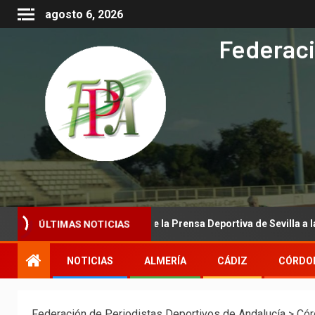
agosto 6, 2026
Federaci
 la Asociación de la Prensa Deportiva de Sevilla a la Real Federación
ÚLTIMAS NOTICIAS
NOTICIAS
ALMERÍA
CÁDIZ
CÓRDO
Federación de Periodistas Deportivos de Andalucía
>
Cór