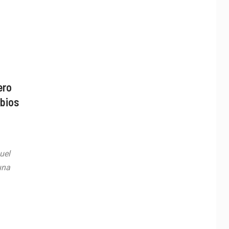
ero
mbios
uel
una