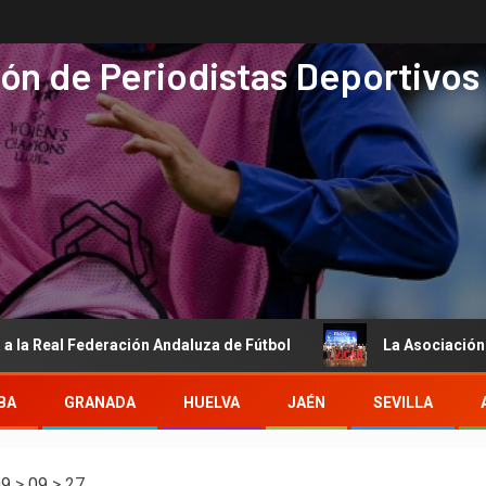
ón de Periodistas Deportivos
al Federación Andaluza de Fútbol
La Asociación de Period
BA
GRANADA
HUELVA
JAÉN
SEVILLA
09
>
09
>
27