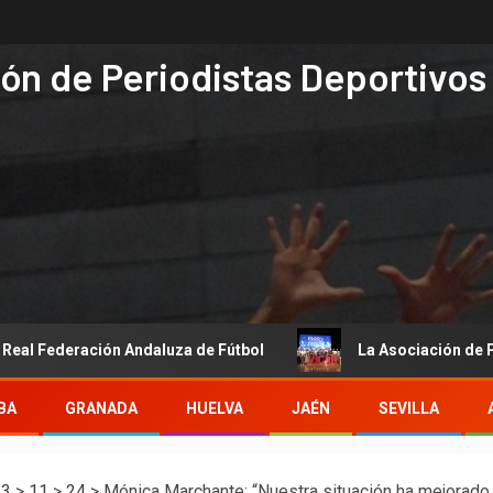
ón de Periodistas Deportivos
n Andaluza de Fútbol
La Asociación de Periodistas Deport
BA
GRANADA
HUELVA
JAÉN
SEVILLA
23
>
11
>
24
>
Mónica Marchante: “Nuestra situación ha mejorado