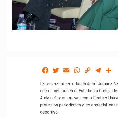
Facebook
Twitter
Email
WhatsAp
Copy
Tel
C
Link
La tercera mesa redonda dela‘I Jornada Na
que se celebra en el Estadio La Cartuja de 
Andalucía y empresas como Renfe y Unicaja
profesión periodística y, en especial, en 
deportivo.