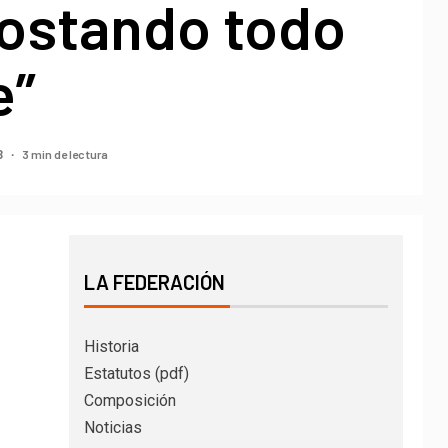
costando todo
e”
3 min de lectura
3
LA FEDERACIÓN
Historia
Estatutos (pdf)
Composición
Noticias