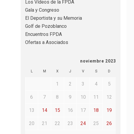
Los Vídeos de la FPDA
Gala y Congreso
El Deportista y su Memoria
Golf de Pozoblanco
Encuentros FPDA
Ofertas a Asociados
noviembre 2023
L
M
X
J
V
S
D
1
2
3
4
5
6
7
8
9
10
11
12
13
14
15
16
17
18
19
20
21
22
23
24
25
26