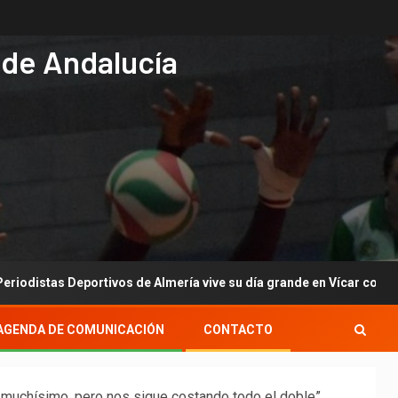
 de Andalucía
ivos de Almería vive su día grande en Vícar con su gala anual
AGENDA DE COMUNICACIÓN
CONTACTO
 muchísimo, pero nos sigue costando todo el doble”