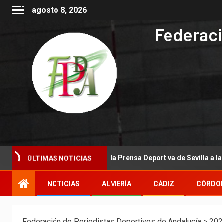
agosto 8, 2026
Federaci
ÚLTIMAS NOTICIAS
 la Asociación de la Prensa Deportiva de Sevilla a la Real Federació
NOTICIAS
ALMERÍA
CÁDIZ
CÓRDO
Federación de Periodistas Deportivos de Andalucía
>
20