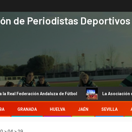
ón de Periodistas Deportivos
al Federación Andaluza de Fútbol
La Asociación de Period
BA
GRANADA
HUELVA
JAÉN
SEVILLA
10
>
04
>
29