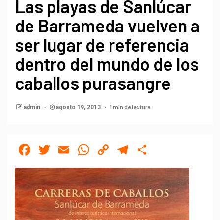
Las playas de Sanlúcar
de Barrameda vuelven a
ser lugar de referencia
dentro del mundo de los
caballos purasangre
1 min de lectura
admin
agosto 19, 2013
Facebook
Twitter
Email
WhatsApp
Copy
Telegram
Compartir
Link