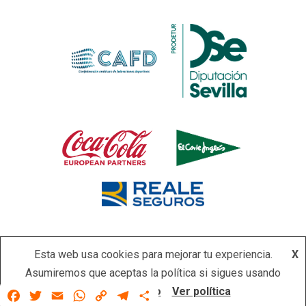
Esta web usa cookies para mejorar tu experiencia.
X
Asumiremos que aceptas la política si sigues usando
Copyright © Todos los derechos reservados.
|
Newsever
por
este sitio.
Acepto
Ver política
Facebook
Twitter
Email
WhatsApp
Copy
Telegram
Compartir
AF themes.
Link