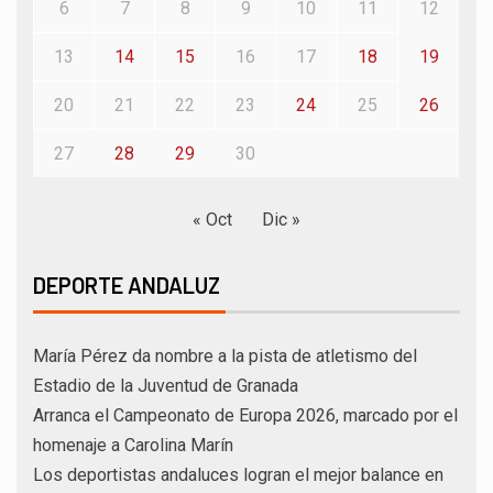
6
7
8
9
10
11
12
13
14
15
16
17
18
19
20
21
22
23
24
25
26
27
28
29
30
« Oct
Dic »
DEPORTE ANDALUZ
María Pérez da nombre a la pista de atletismo del
Estadio de la Juventud de Granada
Arranca el Campeonato de Europa 2026, marcado por el
homenaje a Carolina Marín
Los deportistas andaluces logran el mejor balance en