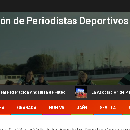
ón de Periodistas Deportivos
 Andaluza de Fútbol
La Asociación de Periodistas Deporti
BA
GRANADA
HUELVA
JAÉN
SEVILLA
26
>
05
>
24
>
La ‘Calle de los Periodistas Deportivos’ ya es una