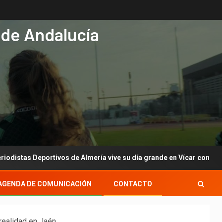
 de Andalucía
vos de Almería vive su día grande en Vícar con su gala anual
AGENDA DE COMUNICACIÓN
CONTACTO
 realidad en Jaén