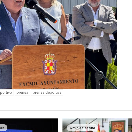
portivo
prensa
prensa deportiva
ura
3 min de lectura