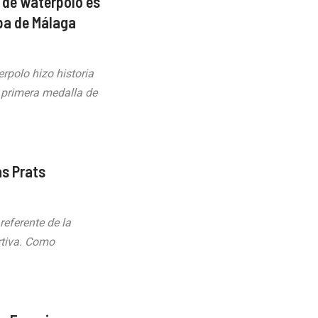
 de waterpolo es
pa de Málaga
rpolo hizo historia
 primera medalla de
as Prats
referente de la
rtiva. Como