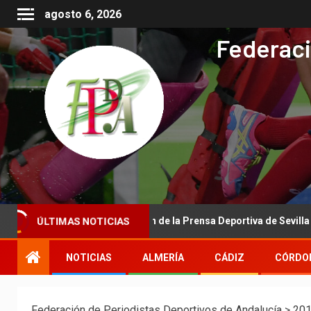
agosto 6, 2026
Federaci
itucional de la Asociación de la Prensa Deportiva de Sevilla a la Re
ÚLTIMAS NOTICIAS
NOTICIAS
ALMERÍA
CÁDIZ
CÓRDO
Federación de Periodistas Deportivos de Andalucía
>
20