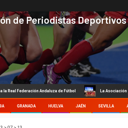
ón de Periodistas Deportivos
al Federación Andaluza de Fútbol
La Asociación de Period
BA
GRANADA
HUELVA
JAÉN
SEVILLA
13
>
07
>
13