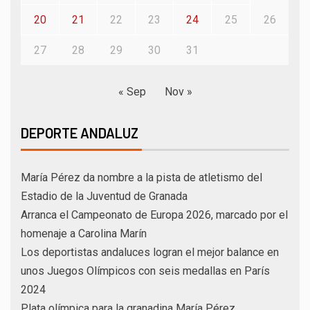
20
21
22
23
24
25
26
27
28
29
30
31
« Sep
Nov »
DEPORTE ANDALUZ
María Pérez da nombre a la pista de atletismo del
Estadio de la Juventud de Granada
Arranca el Campeonato de Europa 2026, marcado por el
homenaje a Carolina Marín
Los deportistas andaluces logran el mejor balance en
unos Juegos Olímpicos con seis medallas en París
2024
Plata olímpica para la granadina María Pérez